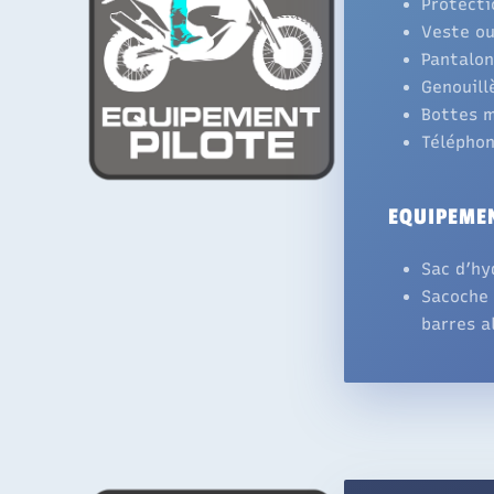
Protecti
Veste ou
Pantalo
Genouill
Bottes m
Téléphon
EQUIPEME
Sac d’hy
Sacoche 
barres a