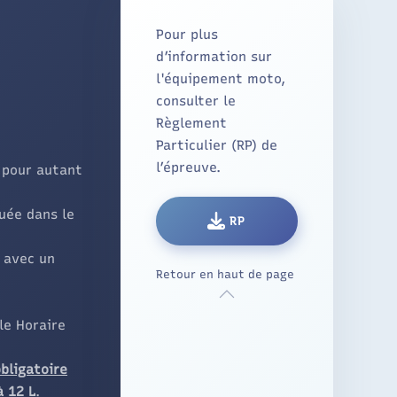
Pour plus
d’information sur
l'équipement moto,
consulter le
Règlement
Particulier (RP) de
l’épreuve.
 pour autant
uée dans le
RP
l avec un
Retour en haut de page
le Horaire
bligatoire
à 12 L
.