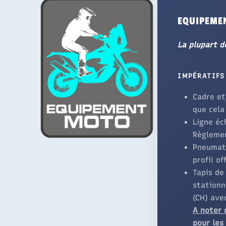
EQUIPEME
La plupart d
IMPÉRATIFS
Cadre et
que cela
Ligne éc
Règlemen
Pneumati
profil of
Tapis de
stationn
(CH) ave
A noter 
pour les