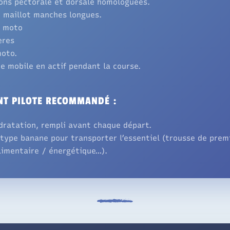
ons pectorale et dorsale homologuées.
 maillot manches longues.
n moto
ères
oto.
e mobile en actif pendant la course.
NT PILOTE RECOMMANDÉ :
dratation, rempli avant chaque départ.
type banane pour transporter l’essentiel (trousse de prem
limentaire / énergétique…).