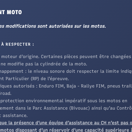
NT MOTO
es modifications sont autorisées sur les motos.
 À RESPECTER :
 moteur d’origine. Certaines pièces peuvent être changées
 ne modifie pas la cylindrée de la moto.
happement : le niveau sonore doit respecter la limite indiq
t Particulier (RP) de l’épreuve.
ques autorisés : Enduro FIM, Baja - Rallye FIM, pneus trai
froad.
 protection environnemental impératif sous les motos en
ement dans le Parc Assistance (Bivouac) ainsi qu’au Contrô
c assistance.
que la présence d’une équipe d’assistance au CH n’est pas o
 motos disposant d’un réservoir d’une capacité supérieure 