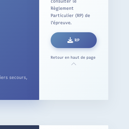
consulter le
Règlement
Particulier (RP) de
l’épreuve.
RP
Retour en haut de page
iers secours,