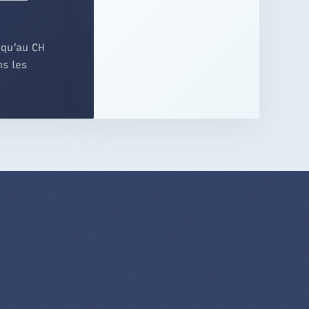
 qu’au CH
ns les