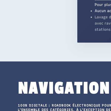
Pour plus
Aucun ac
Lavage d
avec rav
stations
NAVIGATION
100% DIGITALE : ROADBOOK ÉLECTRONIQUE POU
L’ENSEMBLE DES CATÉGORIES, À L’EXCEPTION DE