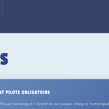
S
T PILOTE OBLIGATOIRE
ffroad homologué + lunettes ou casque intégral homologué