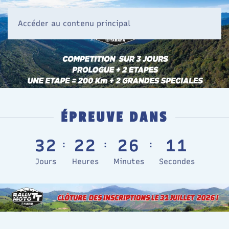
Accéder au contenu principal
ÉPREUVE DANS
3
2
2
2
2
6
1
0
:
:
:
Jours
Heures
Minutes
Secondes